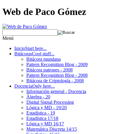
Web de Paco Gómez
Menú
Inicio
Start here...
Bitácoras
Cool stuff...
Bitácora mundana
Pattern Recognition Blog - 2009
Bitácora patrones - 2008
Pattern Recognition Blog - 2008
Bitácora de Criptología - 2008
Docencia
Only here...
Información general - Docencia
Álgebra - 20
Digital Signal Processing
Lógica y MD - 19/20
Estadística - 19
Estadística 17/18
Lógica y MD 16/17
Matemática Discreta 14/15