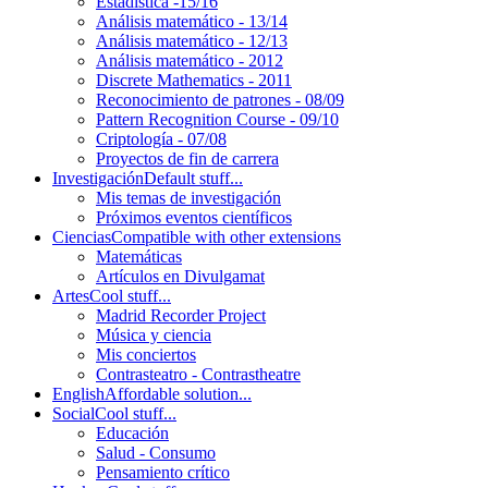
Estadística -15/16
Análisis matemático - 13/14
Análisis matemático - 12/13
Análisis matemático - 2012
Discrete Mathematics - 2011
Reconocimiento de patrones - 08/09
Pattern Recognition Course - 09/10
Criptología - 07/08
Proyectos de fin de carrera
Investigación
Default stuff...
Mis temas de investigación
Próximos eventos científicos
Ciencias
Compatible with other extensions
Matemáticas
Artículos en Divulgamat
Artes
Cool stuff...
Madrid Recorder Project
Música y ciencia
Mis conciertos
Contrasteatro - Contrastheatre
English
Affordable solution...
Social
Cool stuff...
Educación
Salud - Consumo
Pensamiento crítico