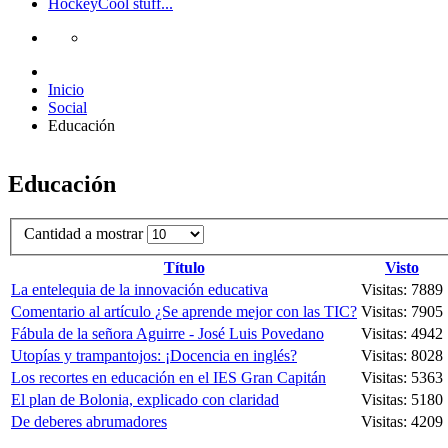
Hockey
Cool stuff...
Inicio
Social
Educación
Educación
Cantidad a mostrar
Título
Visto
La entelequia de la innovación educativa
Visitas: 7889
Comentario al artículo ¿Se aprende mejor con las TIC?
Visitas: 7905
Fábula de la señora Aguirre - José Luis Povedano
Visitas: 4942
Utopías y trampantojos: ¡Docencia en inglés?
Visitas: 8028
Los recortes en educación en el IES Gran Capitán
Visitas: 5363
El plan de Bolonia, explicado con claridad
Visitas: 5180
De deberes abrumadores
Visitas: 4209