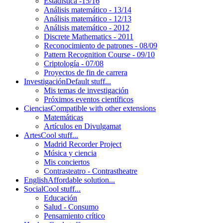
Estadística -15/16
Análisis matemático - 13/14
Análisis matemático - 12/13
Análisis matemático - 2012
Discrete Mathematics - 2011
Reconocimiento de patrones - 08/09
Pattern Recognition Course - 09/10
Criptología - 07/08
Proyectos de fin de carrera
Investigación
Default stuff...
Mis temas de investigación
Próximos eventos científicos
Ciencias
Compatible with other extensions
Matemáticas
Artículos en Divulgamat
Artes
Cool stuff...
Madrid Recorder Project
Música y ciencia
Mis conciertos
Contrasteatro - Contrastheatre
English
Affordable solution...
Social
Cool stuff...
Educación
Salud - Consumo
Pensamiento crítico