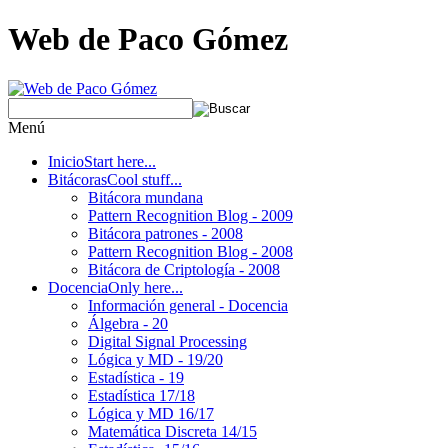
Web de Paco Gómez
Menú
Inicio
Start here...
Bitácoras
Cool stuff...
Bitácora mundana
Pattern Recognition Blog - 2009
Bitácora patrones - 2008
Pattern Recognition Blog - 2008
Bitácora de Criptología - 2008
Docencia
Only here...
Información general - Docencia
Álgebra - 20
Digital Signal Processing
Lógica y MD - 19/20
Estadística - 19
Estadística 17/18
Lógica y MD 16/17
Matemática Discreta 14/15