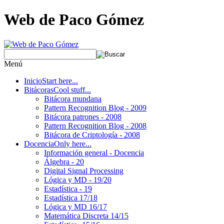
Web de Paco Gómez
Menú
Inicio
Start here...
Bitácoras
Cool stuff...
Bitácora mundana
Pattern Recognition Blog - 2009
Bitácora patrones - 2008
Pattern Recognition Blog - 2008
Bitácora de Criptología - 2008
Docencia
Only here...
Información general - Docencia
Álgebra - 20
Digital Signal Processing
Lógica y MD - 19/20
Estadística - 19
Estadística 17/18
Lógica y MD 16/17
Matemática Discreta 14/15