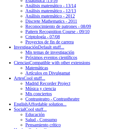
Estadística -15/16
Análisis matemático - 13/14
Análisis matemático - 12/13
Análisis matemático - 2012
Discrete Mathematics - 2011
Reconocimiento de patrones - 08/09
Pattern Recognition Course - 09/10
Criptología - 07/08
Proyectos de fin de carrera
Investigación
Default stuff...
Mis temas de investigación
Próximos eventos científicos
Ciencias
Compatible with other extensions
Matemáticas
Artículos en Divulgamat
Artes
Cool stuff...
Madrid Recorder Project
Música y ciencia
Mis conciertos
Contrasteatro - Contrastheatre
English
Affordable solution...
Social
Cool stuff...
Educación
Salud - Consumo
Pensamiento crítico