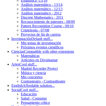
Estadística -15/16
Análisis matemático - 13/14
Análisis matemático - 12/13
Análisis matemático - 2012
Discrete Mathematics - 2011
Reconocimiento de patrones - 08/09
Pattern Recognition Course - 09/10
Criptología - 07/08
Proyectos de fin de carrera
Investigación
Default stuff...
Mis temas de investigación
Próximos eventos científicos
Ciencias
Compatible with other extensions
Matemáticas
Artículos en Divulgamat
Artes
Cool stuff...
Madrid Recorder Project
Música y ciencia
Mis conciertos
Contrasteatro - Contrastheatre
English
Affordable solution...
Social
Cool stuff...
Educación
Salud - Consumo
Pensamiento crítico