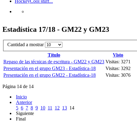
Hockey
Cool stuff...
Estadística 17/18 - GM22 y GM23
Cantidad a mostrar
Título
Visto
Repaso de las técnicas de escritura - GM22 y GM23
Visitas: 3271
Presentación en el grupo GM23 - Estadística-18
Visitas: 3292
Presentación en el grupo GM22 - Estadística-18
Visitas: 3076
Página 14 de 14
Inicio
Anterior
5
6
7
8
9
10
11
12
13
14
Siguiente
Final