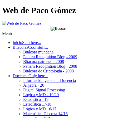
Web de Paco Gómez
Menú
Inicio
Start here...
Bitácoras
Cool stuff...
Bitácora mundana
Pattern Recognition Blog - 2009
Bitácora patrones - 2008
Pattern Recognition Blog - 2008
Bitácora de Criptología - 2008
Docencia
Only here...
Información general - Docencia
Álgebra - 20
Digital Signal Processing
Lógica y MD - 19/20
Estadística - 19
Estadística 17/18
Lógica y MD 16/17
Matemática Discreta 14/15