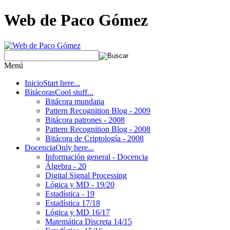
Web de Paco Gómez
Menú
Inicio
Start here...
Bitácoras
Cool stuff...
Bitácora mundana
Pattern Recognition Blog - 2009
Bitácora patrones - 2008
Pattern Recognition Blog - 2008
Bitácora de Criptología - 2008
Docencia
Only here...
Información general - Docencia
Álgebra - 20
Digital Signal Processing
Lógica y MD - 19/20
Estadística - 19
Estadística 17/18
Lógica y MD 16/17
Matemática Discreta 14/15