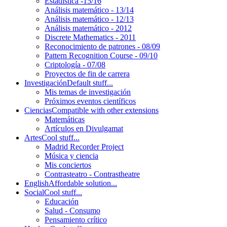
Estadística -15/16
Análisis matemático - 13/14
Análisis matemático - 12/13
Análisis matemático - 2012
Discrete Mathematics - 2011
Reconocimiento de patrones - 08/09
Pattern Recognition Course - 09/10
Criptología - 07/08
Proyectos de fin de carrera
Investigación
Default stuff...
Mis temas de investigación
Próximos eventos científicos
Ciencias
Compatible with other extensions
Matemáticas
Artículos en Divulgamat
Artes
Cool stuff...
Madrid Recorder Project
Música y ciencia
Mis conciertos
Contrasteatro - Contrastheatre
English
Affordable solution...
Social
Cool stuff...
Educación
Salud - Consumo
Pensamiento crítico