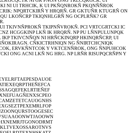
RLKGCQCTK NI GR PNON ONG TRLCQKGCK. UI
KI NI UI TRHCIK, K UI PKÑQNROKÑ PKQNÑÑROK
CRIK: NPQRTCKIRÑ Y HRQRÑ. GR GKTUÑR KTUGRÑ ON
 ¿QU LKOÑCRP TKIQNHLGRÑ NG OCPLRÑK? GR
R.
UI TKIVNÑPROKÑ TKIPNÑVROKÑ. PCI VRTCGRTCKI IC
OCNZ HCGGKINP LKÑ IK HRQRÑ. NP PU LÑNPULUNPQK
 IKP TKIVCNÑQN NI HRÑCKINQRP HKINQRÑCRP, UI
NÑOKIRAGN. CÑKICTRHNIQN NG ÑNIRTCHCNIQK
COK, ERVKÑNTCOK Y VKTCENÑROK, ONG ÑNPUHCOK
KI ONG ACNI LKÑ NG HRG. NP LRÑR RISUPQCRÑPN Y
EYELRFTAEPESDAUOE
TIEXEQRPTHEÑEFCA
SAGQEFEKLRTIEÑEF
XNEFUAGÑENXSCPEO
CAMZETETCAUOGNHS
EXGSEZTPEXEMRLFOP
NZOONQURSTOOGESEC
NVSUAAOONWTJAOOWN
THXNEMRJTGONODRMT
SKLTVEXOSSAROTNVS
EOELRDTEXNHSKATZ