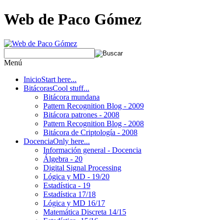
Web de Paco Gómez
Menú
Inicio
Start here...
Bitácoras
Cool stuff...
Bitácora mundana
Pattern Recognition Blog - 2009
Bitácora patrones - 2008
Pattern Recognition Blog - 2008
Bitácora de Criptología - 2008
Docencia
Only here...
Información general - Docencia
Álgebra - 20
Digital Signal Processing
Lógica y MD - 19/20
Estadística - 19
Estadística 17/18
Lógica y MD 16/17
Matemática Discreta 14/15