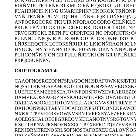
UI ANGCTKPK NI GR TCUORO ONG KANGCPTK. UI 
RIRÑMUCTK LRÑR RTKMUCIRÑ R QKOKP. ¿UI TRHC
PUAHRÑCIK NI NG UÑARICPHK? HNQKOK TRÑQNP
VNÑ TRNÑ R PU VCTQCHR. LÑNSUIQR LUÑSRIQN:
ANPQCRGCORO TKI UIR NPQRACGCORO CHLÑKLC
PKGK LKÑ PU GKTURTCORO BR TGRUOCTROK: NP 
TRVCGRTCKI, BRTN PU QRPRTCKI NG PRQRICTK: 
PULNÑLUNPQK R PU ROHKICTCKI ON OKHCIRTCKI.
LÑRSHRQCTK LCTQKSÑRHR IC LKIONÑRAGN IC L
HNOCKTÑN Y HNÑNTCOK, PUSNÑCOKÑ Y ÑNPUÑS
PUHCONÑK Y ON GR PULUÑRTCKI ON GR UPUÑLRTC
PRIQCSURÑPN.
CRIPTOGRAMA 4:
CAAOFNQSRCEOPNFSRAGOONHSDAFOWNKSJBTR
NQSSLTHKNOSEAMODOETRLNOONPSSAVVEOXSKA
LUEFEDSAMEEEESEAJOVNFDRSFOWZEVRAEQEZDS
DAMVEXOSSAGOZNVSKAEOWTEVRSJOVNHSJGLO
QXEICASOOXEERDTOVYELUAUOGNWSRLTREYET
DAHOQNPSKLTAEYEDCAFOHNPSJTTOOÑEKEAWO
NXKRTTPEVEERSVOWNVSRNTVEFXSYAEZEEKKR
AOEEGSHALOECEGRREOVSEICANOTNVSRGTGV
KSCLTHPNWTRSNOFNXSCCTPEXEFRDTQEZEVRB
RENJDRMTRENQSRLSOFNOSTAFOEXEUCALOVÑO
UATZEÑEBRDTZEFKKRDTHGNODRBTBONWSCHTG