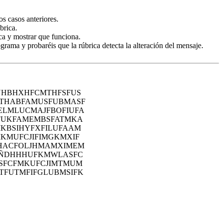
s casos anteriores.
brica.
ica y mostrar que funciona.
grama y probaréis que la rúbrica detecta la alteración del mensaje.
UHBHXHFCMTHFSFUS
THABFAMUSFUBMASF
ELMLUCMAJFBOFIUFA
FUKFAMEMBSFATMKA
KBSIHYFXFILUFAAM
MUFCJIFIMGKMXIF
HACFOLJHMAMXIMEM
FÑDHHHUFKMWLASFC
SFCFMKUFCJIMTMUM
TFUTMFIFGLUBMSIFK