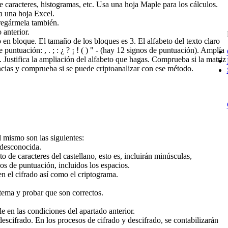
e caracteres, histogramas, etc. Usa una hoja Maple para los cálculos.
a una hoja Excel.
tregármela también.
 anterior.
 en bloque. El tamaño de los bloques es 3. El alfabeto del texto claro
 de puntuación: , . ; : ¿ ? ¡ ! ( ) " - (hay 12 signos de puntuación). Amplía
. Justifica la ampliación del alfabeto que hagas. Comprueba si la matriz
ncias y comprueba si se puede criptoanalizar con ese método.
 mismo son las siguientes:
 desconocida.
 de caracteres del castellano, esto es, incluirán minúsculas,
nos de puntuación, incluidos los espacios.
n el cifrado así como el criptograma.
istema y probar que son correctos.
le en las condiciones del apartado anterior.
descifrado. En los procesos de cifrado y descifrado, se contabilizarán