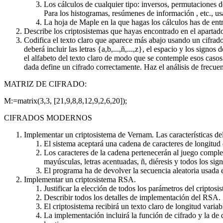
Los cálculos de cualquier tipo: inversos, permutaciones d
Para los histogramas, resúmenes de información , etc., us
La hoja de Maple en la que hagas los cálculos has de en
Describe los criptosistemas que hayas encontrado en el apartado
Codifica el texto claro que aparece más abajo usando un cifrado
deberá incluir las letras {a,b,...,ñ,...,z}, el espacio y los signos
el alfabeto del texto claro de modo que se contemple esos casos
dada define un cifrado correctamente. Haz el análisis de frecue
MATRIZ DE CIFRADO:
M:=matrix(3,3, [21,9,8,8,12,9,2,6,20]);
CIFRADOS MODERNOS
Implementar un criptosistema de Vernam. Las características del
El sistema aceptará una cadena de caracteres de longitud
Los caracteres de la cadena pertenecerán al juego completo
mayúsculas, letras acentuadas, ñ, diéresis y todos los sig
El programa ha de devolver la secuencia aleatoria usada e
Implementar un criptosistema RSA.
Justificar la elección de todos los parámetros del criptos
Describir todos los detalles de implementación del RSA.
El criptosistema recibirá un texto claro de longitud variab
La implementación incluirá la función de cifrado y la de 