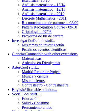
Estadística -15/16
Análisis matemático - 13/14
Análisis matemático - 12/13
Análisis matemático - 2012
Discrete Mathematics - 2011
Reconocimiento de patrones - 08/09
Pattern Recognition Course - 09/10
Criptología - 07/08
Proyectos de fin de carrera
Investigación
Default stuff...
Mis temas de investigación
Próximos eventos científicos
Ciencias
Compatible with other extensions
Matemáticas
Artículos en Divulgamat
Artes
Cool stuff...
Madrid Recorder Project
Música y ciencia
Mis conciertos
Contrasteatro - Contrastheatre
English
Affordable solution...
Social
Cool stuff...
Educación
Salud - Consumo
Pensamiento crítico