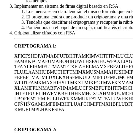
los tiempos.
Implementar un sistema de firma digital basado en RSA.
Los mensajes en claro tendrán el mismo formato que en lo
El programa tendrá que producir un criptograma y una rú
Tendréis que descifrar el criptograma y recuperar la rúbr
Poniéndoos en el papel de un espía, modificaréis el cripto
Criptoanalizar cifrados con RSA.
CRIPTOGRAMA 1:
XFICFSHDFATMABFUFBHTFAMKIMWHTFITMLUCL
FAMKKFCMAFUMABOHIHUWLHSFAJHUWFAXLJAG
TFAALEIHMIFUTMAMTGXFIAHELMAMXFBFZLUHF
FLUJLAAMHUBMUTHFFTMIMXMUSMAMAHUSHMI
FEFBFTMATMLUXLKXHSFMKULCMIFLUFMUIMCFM
WLUTFAMKMAXHIHSLTMKXLMJKFGTMWFKXMAMK
XLAMIFPLMMABFWHMAMLUCFSMBFUFBHTFMKC
IHTFTFUIFTIHWFMKBHTHHKMHCXLAHMIFUUMC
LBOFKMTHMIFULUWFKXMMUKFATMTFALUWHKH
CFÑHÑGAMKMFEIMBHFLUAFCJIMIFTMXHBFLUBFI
KMUFTMPLHKKFSIFA
CRIPTOGRAMA 2: