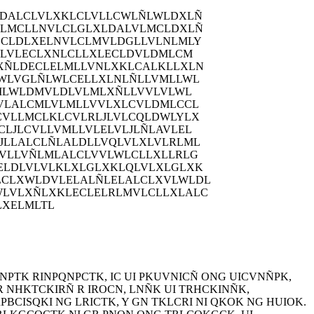
LDALCLVLXKLCLVLLCWLÑLWLDXLÑ
VLMCLLNVLCLGLXLDALVLMCLDXLÑ
CLDLXELNVLCLMVLDGLLVLNLMLY
LLVLECLXNLCLLXLECLDVLDMLCM
XÑLDECLELMLLVNLXKLCALKLLXLN
LWLVGLÑLWLCELLXLNLÑLLVMLLWL
MLWLDMVLDLVLMLXÑLLVVLVLWL
VLALCMLVLMLLVVLXLCVLDMLCCL
CVLLMCLKLCVLRLJLVLCQLDWLYLX
LJLCVLLVMLLVLELVLJLÑLAVLEL
JLLALCLÑLALDLLVQLVLXLVLRLML
CVLLVÑLMLALCLVVLWLCLLXLLRLG
ELDLVLVLKLXLGLXKLQLVLXLGLXK
LCLXWLDVLELALÑLELALCLXVLWLDL
WLVLXÑLXKLECLELRLMVLCLLXLALC
LXELMLTL
QNPTK RINPQNPCTK, IC UI PKUVNICÑ ONG UICVNÑPK,
R NHKTCKIRÑ R IROCN, LNÑK UI TRHCKINÑK,
CISQKI NG LRICTK, Y GN TKLCRI NI QKOK NG HUIOK.