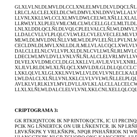
GLXLVLNLDLMVLDLCCLXNLELMVLDLVLDQCLÑ
LRLCLALCLELXELDLCWLDMVLXNLDNVLWLLAL
LLVNLXKLLWLCCLXLMVLDWLCELWLXÑLLLXLAL
LLRWLYLXLPLELVMLCMLCLWLCELLGLCLMLTLD
LNLXLDDLQCLÑLDLVQLCPLELVALCLÑLWLDMVL
LLDALCVLLVLPLQLCVLWLELCVLELVECLELMLV
MLWLDLMVLDNLÑLLVMLWLDLPVLELÑLLPVLNL
CECLDNLDLMVLXNLLDLJLMLLVLALCQCLXWLVL
DALCLLELNLCVLLVPLXLDLNLCVLLWLÑLRLMVL
LDECLWLMVLDVLLVNLVÑLÑLALCLELVRLMVLLVC
DLVELXVLDMLCCLDLGLXKLLVLAVLJLVLVLXNRL
XLJLVLRLDLWLXLÑLQCLXMVLDJLGLDLLQLCCL
LXKLQLVLXLGLXKLNVLWLLVLDLVLVNLECLKAL
LWLDALCLXLÑLLVNLXKLCLVLVVLWLÑLLELPLQ
AVLKLVLRLKLYLMVLDVLLAVLKLALCLLALCELC
LLXLXLÑLWLDALCLELVLVNLXKLCNLXELLQLCQ
CRIPTOGRAMA 3:
GK RTKIQNTCOK IK NP RINTOKQCTK, IC UI PRCIN
PCIK NG LÑNERTCK ON UIR LÑKENTCR. IK NP LRÑ
LRVKÑKPK Y VRLKÑKPK, NPQR PNHAÑRIOK NI WRPB