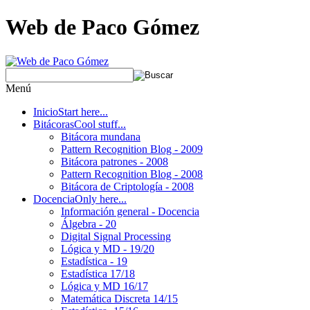
Web de Paco Gómez
Menú
Inicio
Start here...
Bitácoras
Cool stuff...
Bitácora mundana
Pattern Recognition Blog - 2009
Bitácora patrones - 2008
Pattern Recognition Blog - 2008
Bitácora de Criptología - 2008
Docencia
Only here...
Información general - Docencia
Álgebra - 20
Digital Signal Processing
Lógica y MD - 19/20
Estadística - 19
Estadística 17/18
Lógica y MD 16/17
Matemática Discreta 14/15