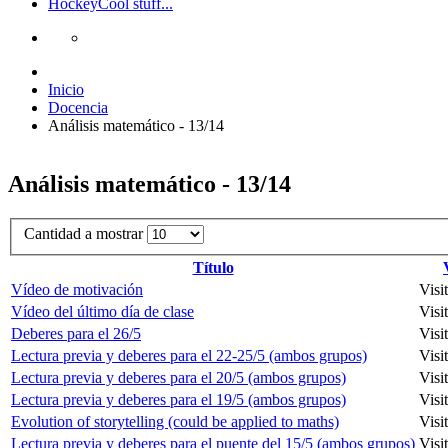
Hockey
Cool stuff...
Inicio
Docencia
Análisis matemático - 13/14
Análisis matemático - 13/14
Cantidad a mostrar
Título
Vídeo de motivación
Visi
Vídeo del último día de clase
Visi
Deberes para el 26/5
Visi
Lectura previa y deberes para el 22-25/5 (ambos grupos)
Visi
Lectura previa y deberes para el 20/5 (ambos grupos)
Visi
Lectura previa y deberes para el 19/5 (ambos grupos)
Visi
Evolution of storytelling (could be applied to maths)
Visi
Lectura previa y deberes para el puente del 15/5 (ambos grupos)
Visi