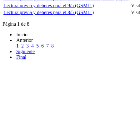
Lectura previa y deberes para el 9/5 (GSM11)
Visi
Lectura previa y deberes para el 8/5 (GSM11)
Visi
Página 1 de 8
Inicio
Anterior
1
2
3
4
5
6
7
8
Siguiente
Final