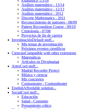
Estadística -15/16
Análisis matemático - 13/14
Análisis matemático - 12/13
Análisis matemático - 2012
Discrete Mathematics - 2011
Reconocimiento de patrones - 08/09
Pattern Recognition Course - 09/10
Criptología - 07/08
Proyectos de fin de carrera
Investigación
Default stuff...
Mis temas de investigación
Próximos eventos científicos
Ciencias
Compatible with other extensions
Matemáticas
Artículos en Divulgamat
Artes
Cool stuff...
Madrid Recorder Project
Música y ciencia
Mis conciertos
Contrasteatro - Contrastheatre
English
Affordable solution...
Social
Cool stuff...
Educación
Salud - Consumo
Pensamiento crítico