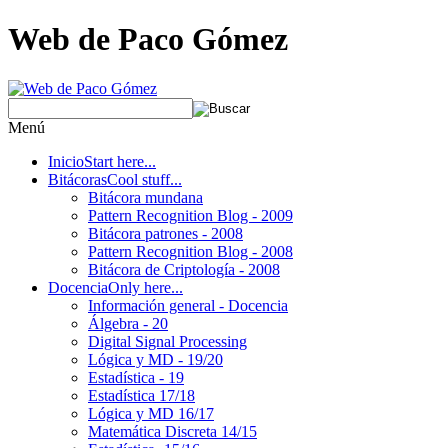
Web de Paco Gómez
Menú
Inicio
Start here...
Bitácoras
Cool stuff...
Bitácora mundana
Pattern Recognition Blog - 2009
Bitácora patrones - 2008
Pattern Recognition Blog - 2008
Bitácora de Criptología - 2008
Docencia
Only here...
Información general - Docencia
Álgebra - 20
Digital Signal Processing
Lógica y MD - 19/20
Estadística - 19
Estadística 17/18
Lógica y MD 16/17
Matemática Discreta 14/15