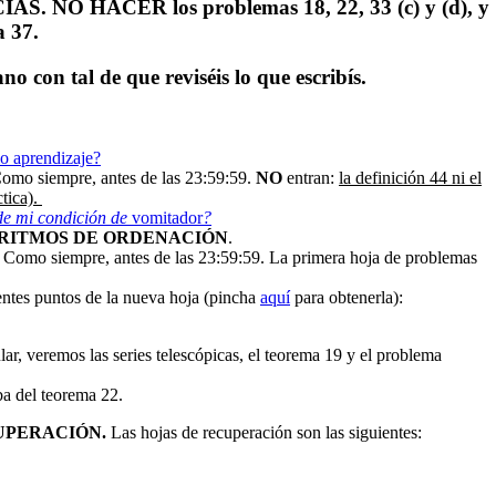
IAS.
NO
HACER
los problemas 18, 22, 33 (c) y (d), y
a 37.
o con tal de que reviséis lo que escribís.
o aprendizaje?
Como siempre, antes de las 23:59:59.
NO
entran:
la definición 44 ni el
ctica).
de mi condición de
vomitador
?
ORITMOS DE ORDENACIÓN
.
. Como siempre, antes de las 23:59:59. La primera hoja de problemas
ientes puntos de la nueva hoja (pincha
aquí
para obtenerla):
lar, veremos las series telescópicas, el teorema 19 y el problema
ba del teorema 22.
UPERACIÓN.
Las hojas de recuperación son las siguientes: