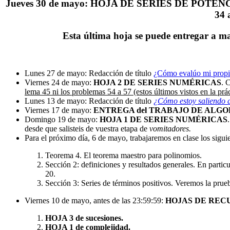
Jueves 30 de mayo:
HOJA DE SERIES DE POTENC
34 
Esta última hoja se puede entregar a man
Lunes 27 de mayo: Redacción de título
¿Cómo evalúo mi propi
Viernes 24 de mayo:
HOJA 2 DE SERIES
NUMÉRICAS
. 
lema 45 ni los problemas 54 a 57 (estos últimos vistos en la prá
Lunes 13 de mayo: Redacción de título
¿Cómo estoy saliendo 
Viernes 17 de mayo:
ENTREGA del TRABAJO DE ALG
Domingo 19 de mayo:
HOJA 1 DE SERIES
NUMÉRICAS
desde que salisteis de vuestra etapa de
vomitadores.
Para el próximo día, 6 de mayo, trabajaremos en clase los sigu
Teorema 4. El teorema maestro para polinomios.
Sección 2: definiciones y resultados generales. En particu
20.
Sección 3: Series de términos positivos. Veremos la prue
Viernes 10 de mayo, antes de las 23:59:59:
HOJAS DE REC
HOJA 3 de sucesiones.
HOJA 1 de complejidad.