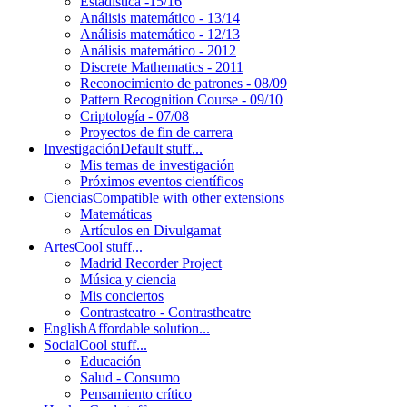
Estadística -15/16
Análisis matemático - 13/14
Análisis matemático - 12/13
Análisis matemático - 2012
Discrete Mathematics - 2011
Reconocimiento de patrones - 08/09
Pattern Recognition Course - 09/10
Criptología - 07/08
Proyectos de fin de carrera
Investigación
Default stuff...
Mis temas de investigación
Próximos eventos científicos
Ciencias
Compatible with other extensions
Matemáticas
Artículos en Divulgamat
Artes
Cool stuff...
Madrid Recorder Project
Música y ciencia
Mis conciertos
Contrasteatro - Contrastheatre
English
Affordable solution...
Social
Cool stuff...
Educación
Salud - Consumo
Pensamiento crítico