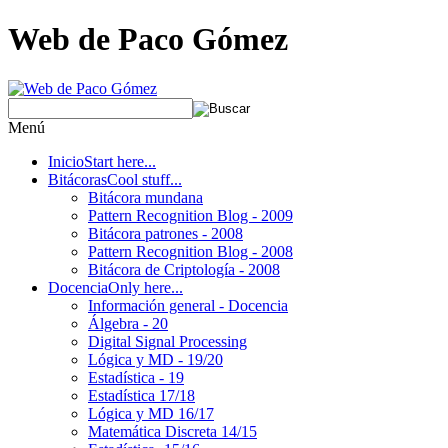
Web de Paco Gómez
Menú
Inicio
Start here...
Bitácoras
Cool stuff...
Bitácora mundana
Pattern Recognition Blog - 2009
Bitácora patrones - 2008
Pattern Recognition Blog - 2008
Bitácora de Criptología - 2008
Docencia
Only here...
Información general - Docencia
Álgebra - 20
Digital Signal Processing
Lógica y MD - 19/20
Estadística - 19
Estadística 17/18
Lógica y MD 16/17
Matemática Discreta 14/15