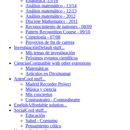
Estadística -15/16
Análisis matemático - 13/14
Análisis matemático - 12/13
Análisis matemático - 2012
Discrete Mathematics - 2011
Reconocimiento de patrones - 08/09
Pattern Recognition Course - 09/10
Criptología - 07/08
Proyectos de fin de carrera
Investigación
Default stuff...
Mis temas de investigación
Próximos eventos científicos
Ciencias
Compatible with other extensions
Matemáticas
Artículos en Divulgamat
Artes
Cool stuff...
Madrid Recorder Project
Música y ciencia
Mis conciertos
Contrasteatro - Contrastheatre
English
Affordable solution...
Social
Cool stuff...
Educación
Salud - Consumo
Pensamiento crítico