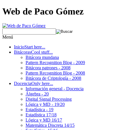
Web de Paco Gómez
Menú
Inicio
Start here...
Bitácoras
Cool stuff...
Bitácora mundana
Pattern Recognition Blog - 2009
Bitácora patrones - 2008
Pattern Recognition Blog - 2008
Bitácora de Criptología - 2008
Docencia
Only here...
Información general - Docencia
Álgebra - 20
Digital Signal Processing
Lógica y MD - 19/20
Estadística - 19
Estadística 17/18
Lógica y MD 16/17
Matemática Discreta 14/15