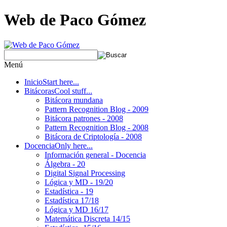
Web de Paco Gómez
Menú
Inicio
Start here...
Bitácoras
Cool stuff...
Bitácora mundana
Pattern Recognition Blog - 2009
Bitácora patrones - 2008
Pattern Recognition Blog - 2008
Bitácora de Criptología - 2008
Docencia
Only here...
Información general - Docencia
Álgebra - 20
Digital Signal Processing
Lógica y MD - 19/20
Estadística - 19
Estadística 17/18
Lógica y MD 16/17
Matemática Discreta 14/15