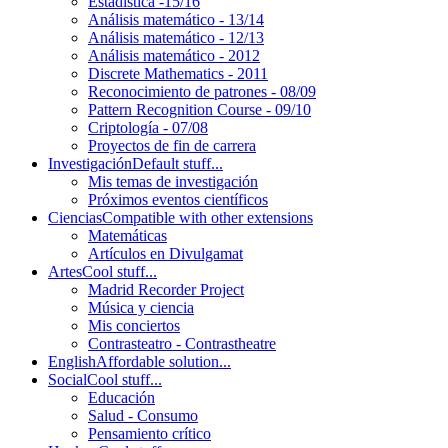
Estadística -15/16
Análisis matemático - 13/14
Análisis matemático - 12/13
Análisis matemático - 2012
Discrete Mathematics - 2011
Reconocimiento de patrones - 08/09
Pattern Recognition Course - 09/10
Criptología - 07/08
Proyectos de fin de carrera
Investigación
Default stuff...
Mis temas de investigación
Próximos eventos científicos
Ciencias
Compatible with other extensions
Matemáticas
Artículos en Divulgamat
Artes
Cool stuff...
Madrid Recorder Project
Música y ciencia
Mis conciertos
Contrasteatro - Contrastheatre
English
Affordable solution...
Social
Cool stuff...
Educación
Salud - Consumo
Pensamiento crítico