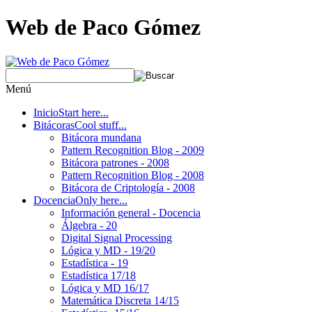
Web de Paco Gómez
Menú
Inicio
Start here...
Bitácoras
Cool stuff...
Bitácora mundana
Pattern Recognition Blog - 2009
Bitácora patrones - 2008
Pattern Recognition Blog - 2008
Bitácora de Criptología - 2008
Docencia
Only here...
Información general - Docencia
Álgebra - 20
Digital Signal Processing
Lógica y MD - 19/20
Estadística - 19
Estadística 17/18
Lógica y MD 16/17
Matemática Discreta 14/15