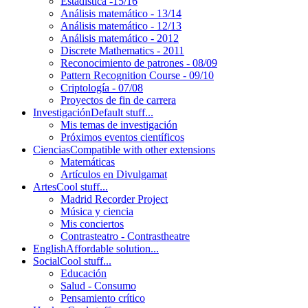
Estadística -15/16
Análisis matemático - 13/14
Análisis matemático - 12/13
Análisis matemático - 2012
Discrete Mathematics - 2011
Reconocimiento de patrones - 08/09
Pattern Recognition Course - 09/10
Criptología - 07/08
Proyectos de fin de carrera
Investigación
Default stuff...
Mis temas de investigación
Próximos eventos científicos
Ciencias
Compatible with other extensions
Matemáticas
Artículos en Divulgamat
Artes
Cool stuff...
Madrid Recorder Project
Música y ciencia
Mis conciertos
Contrasteatro - Contrastheatre
English
Affordable solution...
Social
Cool stuff...
Educación
Salud - Consumo
Pensamiento crítico