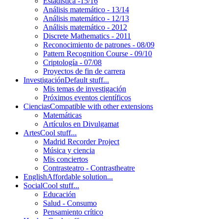
Estadística -15/16
Análisis matemático - 13/14
Análisis matemático - 12/13
Análisis matemático - 2012
Discrete Mathematics - 2011
Reconocimiento de patrones - 08/09
Pattern Recognition Course - 09/10
Criptología - 07/08
Proyectos de fin de carrera
Investigación
Default stuff...
Mis temas de investigación
Próximos eventos científicos
Ciencias
Compatible with other extensions
Matemáticas
Artículos en Divulgamat
Artes
Cool stuff...
Madrid Recorder Project
Música y ciencia
Mis conciertos
Contrasteatro - Contrastheatre
English
Affordable solution...
Social
Cool stuff...
Educación
Salud - Consumo
Pensamiento crítico