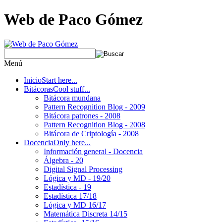
Web de Paco Gómez
Menú
Inicio
Start here...
Bitácoras
Cool stuff...
Bitácora mundana
Pattern Recognition Blog - 2009
Bitácora patrones - 2008
Pattern Recognition Blog - 2008
Bitácora de Criptología - 2008
Docencia
Only here...
Información general - Docencia
Álgebra - 20
Digital Signal Processing
Lógica y MD - 19/20
Estadística - 19
Estadística 17/18
Lógica y MD 16/17
Matemática Discreta 14/15