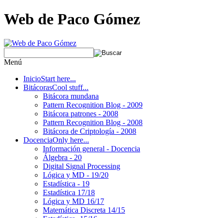
Web de Paco Gómez
Menú
Inicio
Start here...
Bitácoras
Cool stuff...
Bitácora mundana
Pattern Recognition Blog - 2009
Bitácora patrones - 2008
Pattern Recognition Blog - 2008
Bitácora de Criptología - 2008
Docencia
Only here...
Información general - Docencia
Álgebra - 20
Digital Signal Processing
Lógica y MD - 19/20
Estadística - 19
Estadística 17/18
Lógica y MD 16/17
Matemática Discreta 14/15