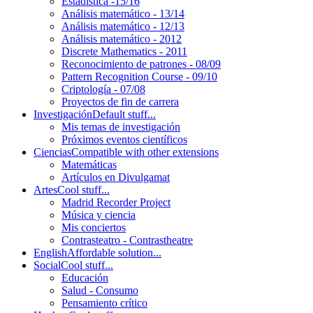
Estadística -15/16
Análisis matemático - 13/14
Análisis matemático - 12/13
Análisis matemático - 2012
Discrete Mathematics - 2011
Reconocimiento de patrones - 08/09
Pattern Recognition Course - 09/10
Criptología - 07/08
Proyectos de fin de carrera
Investigación
Default stuff...
Mis temas de investigación
Próximos eventos científicos
Ciencias
Compatible with other extensions
Matemáticas
Artículos en Divulgamat
Artes
Cool stuff...
Madrid Recorder Project
Música y ciencia
Mis conciertos
Contrasteatro - Contrastheatre
English
Affordable solution...
Social
Cool stuff...
Educación
Salud - Consumo
Pensamiento crítico