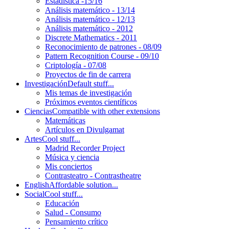
Estadística -15/16
Análisis matemático - 13/14
Análisis matemático - 12/13
Análisis matemático - 2012
Discrete Mathematics - 2011
Reconocimiento de patrones - 08/09
Pattern Recognition Course - 09/10
Criptología - 07/08
Proyectos de fin de carrera
Investigación
Default stuff...
Mis temas de investigación
Próximos eventos científicos
Ciencias
Compatible with other extensions
Matemáticas
Artículos en Divulgamat
Artes
Cool stuff...
Madrid Recorder Project
Música y ciencia
Mis conciertos
Contrasteatro - Contrastheatre
English
Affordable solution...
Social
Cool stuff...
Educación
Salud - Consumo
Pensamiento crítico