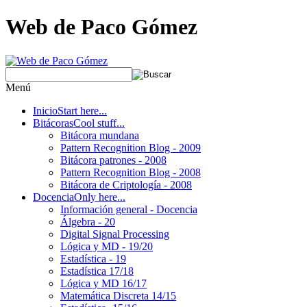
Web de Paco Gómez
Menú
Inicio
Start here...
Bitácoras
Cool stuff...
Bitácora mundana
Pattern Recognition Blog - 2009
Bitácora patrones - 2008
Pattern Recognition Blog - 2008
Bitácora de Criptología - 2008
Docencia
Only here...
Información general - Docencia
Álgebra - 20
Digital Signal Processing
Lógica y MD - 19/20
Estadística - 19
Estadística 17/18
Lógica y MD 16/17
Matemática Discreta 14/15