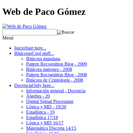
Web de Paco Gómez
Menú
Inicio
Start here...
Bitácoras
Cool stuff...
Bitácora mundana
Pattern Recognition Blog - 2009
Bitácora patrones - 2008
Pattern Recognition Blog - 2008
Bitácora de Criptología - 2008
Docencia
Only here...
Información general - Docencia
Álgebra - 20
Digital Signal Processing
Lógica y MD - 19/20
Estadística - 19
Estadística 17/18
Lógica y MD 16/17
Matemática Discreta 14/15