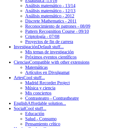
Estadística -15/16
Análisis matemático - 13/14
Análisis matemático - 12/13
Análisis matemático - 2012
Discrete Mathematics - 2011
Reconocimiento de patrones - 08/09
Pattern Recognition Course - 09/10
Criptología - 07/08
Proyectos de fin de carrera
Investigación
Default stuff...
Mis temas de investigación
Próximos eventos científicos
Ciencias
Compatible with other extensions
Matemáticas
Artículos en Divulgamat
Artes
Cool stuff...
Madrid Recorder Project
Música y ciencia
Mis conciertos
Contrasteatro - Contrastheatre
English
Affordable solution...
Social
Cool stuff...
Educación
Salud - Consumo
Pensamiento crítico