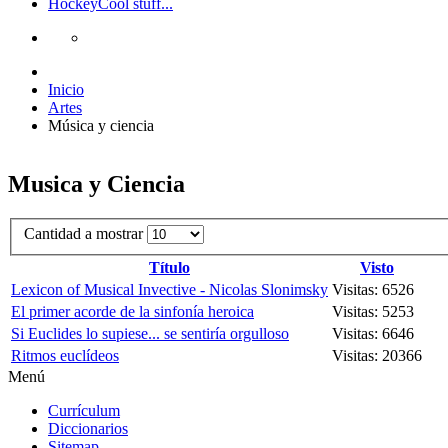
Hockey
Cool stuff...
Inicio
Artes
Música y ciencia
Musica y Ciencia
Cantidad a mostrar
Título
Visto
Lexicon of Musical Invective - Nicolas Slonimsky
Visitas: 6526
El primer acorde de la sinfonía heroica
Visitas: 5253
Si Euclides lo supiese... se sentiría orgulloso
Visitas: 6646
Ritmos euclídeos
Visitas: 20366
Menú
Currículum
Diccionarios
Sitemap