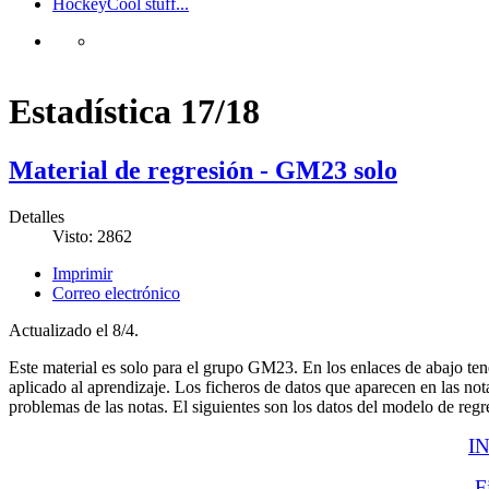
Hockey
Cool stuff...
Estadística 17/18
Material de regresión - GM23 solo
Detalles
Visto: 2862
Imprimir
Correo electrónico
Actualizado el 8/4.
Este material es solo para el grupo GM23. En los enlaces de abajo tené
aplicado al aprendizaje. Los ficheros de datos que aparecen en las nota
problemas de las notas. El siguientes son los datos del modelo de re
I
F