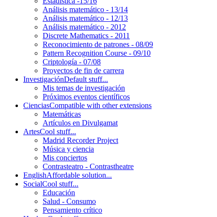
Estadística -15/16
Análisis matemático - 13/14
Análisis matemático - 12/13
Análisis matemático - 2012
Discrete Mathematics - 2011
Reconocimiento de patrones - 08/09
Pattern Recognition Course - 09/10
Criptología - 07/08
Proyectos de fin de carrera
Investigación
Default stuff...
Mis temas de investigación
Próximos eventos científicos
Ciencias
Compatible with other extensions
Matemáticas
Artículos en Divulgamat
Artes
Cool stuff...
Madrid Recorder Project
Música y ciencia
Mis conciertos
Contrasteatro - Contrastheatre
English
Affordable solution...
Social
Cool stuff...
Educación
Salud - Consumo
Pensamiento crítico