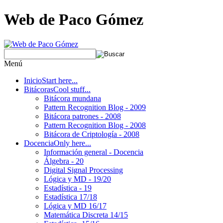
Web de Paco Gómez
Menú
Inicio
Start here...
Bitácoras
Cool stuff...
Bitácora mundana
Pattern Recognition Blog - 2009
Bitácora patrones - 2008
Pattern Recognition Blog - 2008
Bitácora de Criptología - 2008
Docencia
Only here...
Información general - Docencia
Álgebra - 20
Digital Signal Processing
Lógica y MD - 19/20
Estadística - 19
Estadística 17/18
Lógica y MD 16/17
Matemática Discreta 14/15