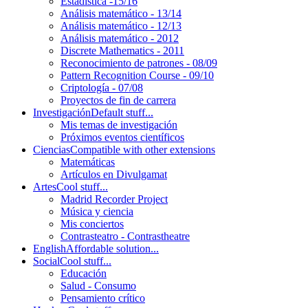
Estadística -15/16
Análisis matemático - 13/14
Análisis matemático - 12/13
Análisis matemático - 2012
Discrete Mathematics - 2011
Reconocimiento de patrones - 08/09
Pattern Recognition Course - 09/10
Criptología - 07/08
Proyectos de fin de carrera
Investigación
Default stuff...
Mis temas de investigación
Próximos eventos científicos
Ciencias
Compatible with other extensions
Matemáticas
Artículos en Divulgamat
Artes
Cool stuff...
Madrid Recorder Project
Música y ciencia
Mis conciertos
Contrasteatro - Contrastheatre
English
Affordable solution...
Social
Cool stuff...
Educación
Salud - Consumo
Pensamiento crítico