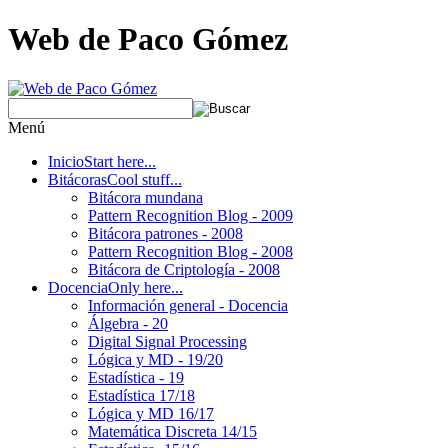
Web de Paco Gómez
Menú
Inicio
Start here...
Bitácoras
Cool stuff...
Bitácora mundana
Pattern Recognition Blog - 2009
Bitácora patrones - 2008
Pattern Recognition Blog - 2008
Bitácora de Criptología - 2008
Docencia
Only here...
Información general - Docencia
Álgebra - 20
Digital Signal Processing
Lógica y MD - 19/20
Estadística - 19
Estadística 17/18
Lógica y MD 16/17
Matemática Discreta 14/15