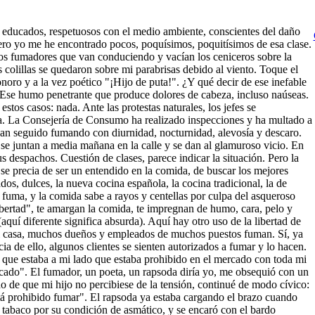
educados, respetuosos con el medio ambiente, conscientes del daño
pero yo me he encontrado pocos, poquísimos, poquitísimos de esa clase.
 fumadores que van conduciendo y vacían los ceniceros sobre la
s colillas se quedaron sobre mi parabrisas debido al viento. Toque el
noro y a la vez poético "¡Hijo de puta!". ¿Y qué decir de ese inefable
Ese humo penetrante que produce dolores de cabeza, incluso naúseas.
stos casos: nada. Ante las protestas naturales, los jefes se
a. La Consejería de Consumo ha realizado inspecciones y ha multado a
an seguido fumando con diurnidad, nocturnidad, alevosía y descaro.
 se juntan a media mañana en la calle y se dan al glamuroso vicio. En
despachos. Cuestión de clases, parece indicar la situación. Pero la
 se precia de ser un entendido en la comida, de buscar los mejores
ados, dulces, la nueva cocina española, la cocina tradicional, la de
se fuma, y la comida sabe a rayos y centellas por culpa del asqueroso
bertad", te amargan la comida, te impregnan de humo, cara, pelo y
(aquí diferente significa absurda). Aquí hay otro uso de la libertad de
 mi casa, muchos dueños y empleados de muchos puestos fuman. Sí, ya
ia de ello, algunos clientes se sienten autorizados a fumar y lo hacen.
 que estaba a mi lado que estaba prohibido en el mercado con toda mi
cado". El fumador, un poeta, un rapsoda diría yo, me obsequió con un
do de que mi hijo no percibiese de la tensión, continué de modo cívico:
tá prohibido fumar". El rapsoda ya estaba cargando el brazo cuando
 tabaco por su condición de asmático, y se encaró con el bardo