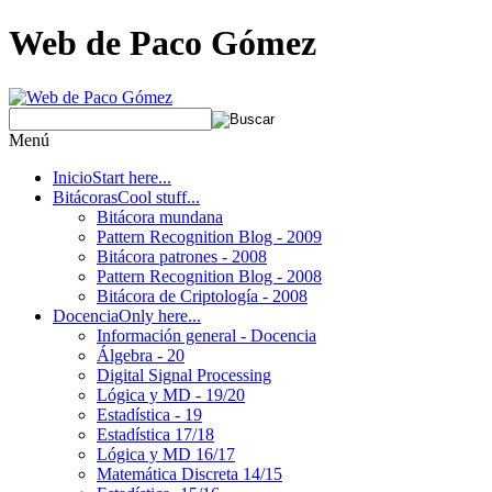
Web de Paco Gómez
Menú
Inicio
Start here...
Bitácoras
Cool stuff...
Bitácora mundana
Pattern Recognition Blog - 2009
Bitácora patrones - 2008
Pattern Recognition Blog - 2008
Bitácora de Criptología - 2008
Docencia
Only here...
Información general - Docencia
Álgebra - 20
Digital Signal Processing
Lógica y MD - 19/20
Estadística - 19
Estadística 17/18
Lógica y MD 16/17
Matemática Discreta 14/15