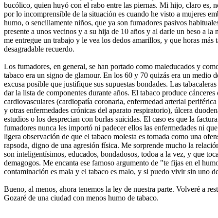
bucólico, quien huyó con el rabo entre las piernas. Mi hijo, claro es,
por lo incomprensible de la situación es cuando he visto a mujeres e
humo, o sencillamente niños, que ya son fumadores pasivos habituale
presente a unos vecinos y a su hija de 10 años y al darle un beso a l
me entregue un trabajo y le vea los dedos amarillos, y que horas más t
desagradable recuerdo.
Los fumadores, en general, se han portado como maleducados y como i
tabaco era un signo de glamour. En los 60 y 70 quizás era un medio de
excusa posible que justifique sus supuestas bondades. Las tabacaleras
dar la lista de componentes durante años. El tabaco produce cánceres 
cardiovasculares (cardiopatía coronaria, enfermedad arterial periféri
y otras enfermedades crónicas del aparato respiratorio), úlcera duode
estudios o los desprecian con burlas suicidas. El caso es que la factur
fumadores nunca les importó ni padecer ellos las enfermedades ni que
ligera observación de que el tabaco molesta es tomada como una ofen
rapsoda, digno de una agresión física. Me sorprende mucho la relaci
son inteligentísimos, educados, bondadosos, todoa a la vez, y que toc
demagogos. Me encanta ese famoso argumento de "te fijas en el humo d
contaminación es mala y el tabaco es malo, y si puedo vivir sin uno de
Bueno, al menos, ahora tenemos la ley de nuestra parte. Volveré a re
Gozaré de una ciudad con menos humo de tabaco.