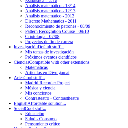
Estadística -15/16
Análisis matemático - 13/14
Análisis matemático - 12/13
Análisis matemático - 2012
Discrete Mathematics - 2011
Reconocimiento de patrones - 08/09
Pattern Recognition Course - 09/10
Criptología - 07/08
Proyectos de fin de carrera
Investigación
Default stuff...
Mis temas de investigación
Próximos eventos científicos
Ciencias
Compatible with other extensions
Matemáticas
Artículos en Divulgamat
Artes
Cool stuff...
Madrid Recorder Project
Música y ciencia
Mis conciertos
Contrasteatro - Contrastheatre
English
Affordable solution...
Social
Cool stuff...
Educación
Salud - Consumo
Pensamiento crítico