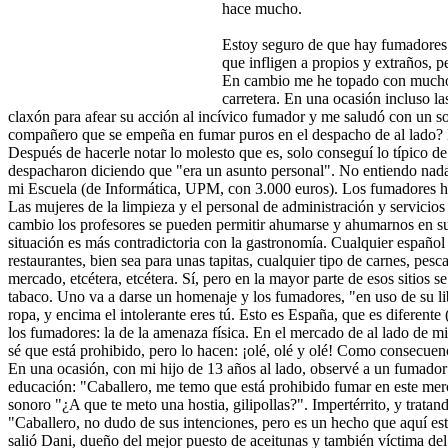
hace mucho.
Estoy seguro de que hay fumadores 
que infligen a propios y extraños, 
En cambio me he topado con muchos
carretera. En una ocasión incluso la
claxón para afear su acción al incívico fumador y me saludó con un so
compañero que se empeña en fumar puros en el despacho de al lado? 
Después de hacerle notar lo molesto que es, solo conseguí lo típico de e
despacharon diciendo que "era un asunto personal". No entiendo nad
mi Escuela (de Informática, UPM, con 3.000 euros). Los fumadores h
Las mujeres de la limpieza y el personal de administración y servicios
cambio los profesores se pueden permitir ahumarse y ahumarnos en sus 
situación es más contradictoria con la gastronomía. Cualquier español
restaurantes, bien sea para unas tapitas, cualquier tipo de carnes, pesc
mercado, etcétera, etcétera. Sí, pero en la mayor parte de esos sitios 
tabaco. Uno va a darse un homenaje y los fumadores, "en uso de su li
ropa, y encima el intolerante eres tú. Esto es España, que es diferente 
los fumadores: la de la amenaza física. En el mercado de al lado de
sé que está prohibido, pero lo hacen: ¡olé, olé y olé! Como consecuenc
En una ocasión, con mi hijo de 13 años al lado, observé a un fumador
educación: "Caballero, me temo que está prohibido fumar en este mer
sonoro "¿A que te meto una hostia, gilipollas?". Impertérrito, y tratan
"Caballero, no dudo de sus intenciones, pero es un hecho que aquí es
salió Dani, dueño del mejor puesto de aceitunas y también víctima del