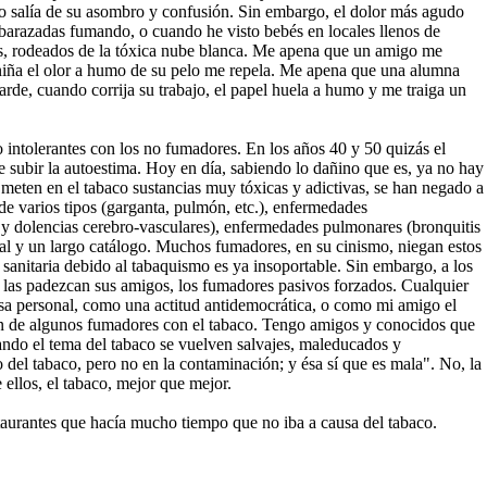
 no salía de su asombro y confusión. Sin embargo, el dolor más agudo
mbarazadas fumando, o cuando he visto bebés en locales llenos de
s, rodeados de la tóxica nube blanca. Me apena que un amigo me
a niña el olor a humo de su pelo me repela. Me apena que una alumna
arde, cuando corrija su trabajo, el papel huela a humo y me traiga un
ntolerantes con los no fumadores. En los años 40 y 50 quizás el
 subir la autoestima. Hoy en día, sabiendo lo dañino que es, ya no hay
 meten en el tabaco sustancias muy tóxicas y adictivas, se han negado a
de varios tipos (garganta, pulmón, etc.), enfermedades
ca y dolencias cerebro-vasculares), enfermedades pulmonares (bronquitis
nal y un largo catálogo. Muchos fumadores, en su cinismo, niegan estos
a sanitaria debido al tabaquismo es ya insoportable. Sin embargo, a los
 las padezcan sus amigos, los fumadores pasivos forzados. Cualquier
sa personal, como una actitud antidemocrática, o como mi amigo el
ón de algunos fumadores con el tabaco. Tengo amigos y conocidos que
ando el tema del tabaco se vuelven salvajes, maleducados y
el tabaco, pero no en la contaminación; y ésa sí que es mala". No, la
 ellos, el tabaco, mejor que mejor.
staurantes que hacía mucho tiempo que no iba a causa del tabaco.