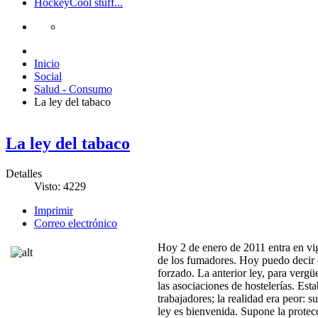
Hockey
Cool stuff...
Inicio
Social
Salud - Consumo
La ley del tabaco
La ley del tabaco
Detalles
Visto: 4229
Imprimir
Correo electrónico
Hoy 2 de enero de 2011 entra en vig
de los fumadores. Hoy puedo decir 
forzado. La anterior ley, para vergü
las asociaciones de hostelerías. Es
trabajadores; la realidad era peor: 
ley es bienvenida. Supone la prote