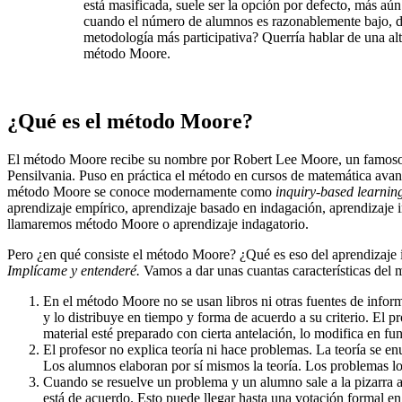
está masificada, suele ser la opción por defecto, más a
cuando el número de alumnos es razonablemente bajo, d
metodología más participativa? Querría hablar de una alte
método Moore.
¿Qué es el método Moore?
El método Moore recibe su nombre por Robert Lee Moore, un famoso 
Pensilvania. Puso en práctica el método en cursos de matemática ava
método Moore se conoce modernamente como
inquiry-based learnin
aprendizaje empírico, aprendizaje basado en indagación, aprendizaje i
llamaremos método Moore o aprendizaje indagatorio.
Pero ¿en qué consiste el método Moore? ¿Qué es eso del aprendizaje i
Implícame y entenderé.
Vamos a dar unas cuantas características del
En el método Moore no se usan libros ni otras fuentes de informa
y lo distribuye en tiempo y forma de acuerdo a su criterio. El pr
material esté preparado con cierta antelación, lo modifica en fu
El profesor no explica teoría ni hace problemas. La teoría se en
Los alumnos elaboran por sí mismos la teoría. Los problemas lo
Cuando se resuelve un problema y un alumno sale a la pizarra a
está de acuerdo. Esto puede llegar hasta una votación formal en 