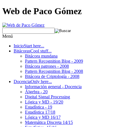
Web de Paco Gómez
Menú
Inicio
Start here...
Bitácoras
Cool stuff...
Bitácora mundana
Pattern Recognition Blog - 2009
Bitácora patrones - 2008
Pattern Recognition Blog - 2008
Bitácora de Criptología - 2008
Docencia
Only here...
Información general - Docencia
Álgebra - 20
Digital Signal Processing
Lógica y MD - 19/20
Estadística - 19
Estadística 17/18
Lógica y MD 16/17
Matemática Discreta 14/15