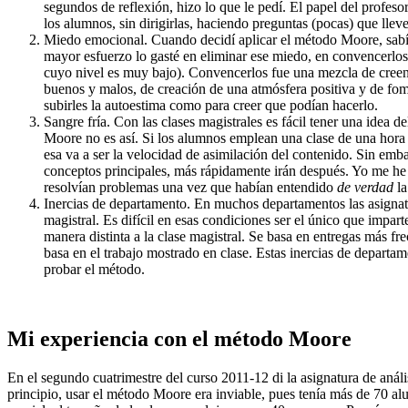
segundos de reflexión, hizo lo que le pedí. El papel del profesor
los alumnos, sin dirigirlas, haciendo preguntas (pocas) que llev
Miedo emocional. Cuando decidí aplicar el método Moore, sabía 
mayor esfuerzo lo gasté en eliminar ese miedo, en convencerlo
cuyo nivel es muy bajo). Convencerlos fue una mezcla de creenc
buenos y malos, de creación de una atmósfera positiva y de f
subirles la autoestima como para creer que podían hacerlo.
Sangre fría. Con las clases magistrales es fácil tener una idea 
Moore no es así. Si los alumnos emplean una clase de una hora en
esa va a ser la velocidad de asimilación del contenido. Sin em
conceptos principales, más rápidamente irán después. Yo me he
resolvían problemas una vez que habían entendido
de verdad
la
Inercias de departamento. En muchos departamentos las asignat
magistral. Es difícil en esas condiciones ser el único que impa
manera distinta a la clase magistral. Se basa en entregas más fr
basa en el trabajo mostrado en clase. Estas inercias de depart
probar el método.
Mi experiencia con el método Moore
En el segundo cuatrimestre del curso 2011-12 di la asignatura de anál
principio, usar el método Moore era inviable, pues tenía más de 70 al