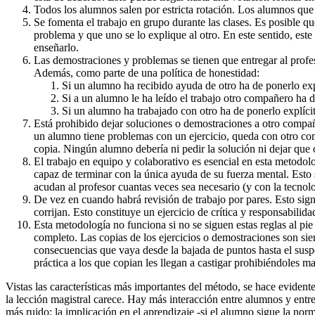
Todos los alumnos salen por estricta rotación. Los alumnos que 
Se fomenta el trabajo en grupo durante las clases. Es posible qu
problema y que uno se lo explique al otro. En este sentido, es
enseñarlo.
Las demostraciones y problemas se tienen que entregar al profe
Además, como parte de una política de honestidad:
Si un alumno ha recibido ayuda de otro ha de ponerlo exp
Si a un alumno le ha leído el trabajo otro compañero ha d
Si un alumno ha trabajado con otro ha de ponerlo explíci
Está prohibido dejar soluciones o demostraciones a otro compañe
un alumno tiene problemas con un ejercicio, queda con otro com
copia. Ningún alumno debería ni pedir la solución ni dejar que 
El trabajo en equipo y colaborativo es esencial en esta metodolo
capaz de terminar con la única ayuda de su fuerza mental. Esto
acudan al profesor cuantas veces sea necesario (y con la tecnolog
De vez en cuando habrá revisión de trabajo por pares. Esto sign
corrijan. Esto constituye un ejercicio de crítica y responsabilida
Esta metodología no funciona si no se siguen estas reglas al pie
completo. Las copias de los ejercicios o demostraciones son si
consecuencias que vaya desde la bajada de puntos hasta el susp
práctica a los que copian les llegan a castigar prohibiéndoles 
Vistas las características más importantes del método, se hace evident
la lección magistral carece. Hay más interacción entre alumnos y entr
más ruido; la implicación en el aprendizaje -si el alumno sigue la nor