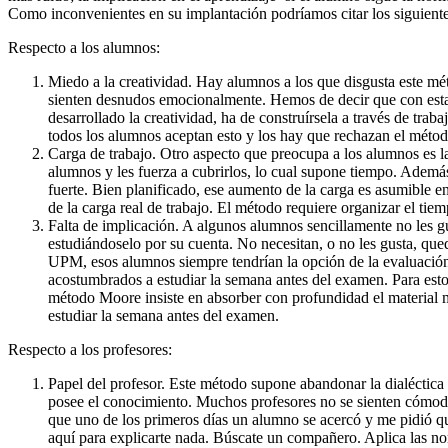
Como inconvenientes en su implantación podríamos citar los siguientes
Respecto a los alumnos:
Miedo a la creatividad. Hay alumnos a los que disgusta este mé
sienten desnudos emocionalmente. Hemos de decir que con esta m
desarrollado la creatividad, ha de construírsela a través de trab
todos los alumnos aceptan esto y los hay que rechazan el métod
Carga de trabajo. Otro aspecto que preocupa a los alumnos es la
alumnos y les fuerza a cubrirlos, lo cual supone tiempo. Ade
fuerte. Bien planificado, ese aumento de la carga es asumible 
de la carga real de trabajo. El método requiere organizar el tie
Falta de implicación. A algunos alumnos sencillamente no les g
estudiándoselo por su cuenta. No necesitan, o no les gusta, qu
UPM, esos alumnos siempre tendrían la opción de la evaluación 
acostumbrados a estudiar la semana antes del examen. Para esto
método Moore insiste en absorber con profundidad el material m
estudiar la semana antes del examen.
Respecto a los profesores:
Papel del profesor. Este método supone abandonar la dialéctica 
posee el conocimiento. Muchos profesores no se sienten cómodo
que uno de los primeros días un alumno se acercó y me pidió qu
aquí para explicarte nada. Búscate un compañero. Aplica las n