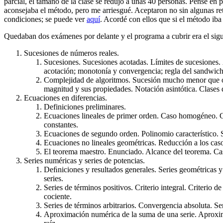
parcial, el tamaño de la clase se redujo a unas 40 personas. Pensé e
aconsejaba el método, pero me arriesgué. Aceptaron no sin algunas re
condiciones; se puede ver
aquí
. Acordé con ellos que si el método iba
Quedaban dos exámenes por delante y el programa a cubrir era el sigu
Sucesiones de números reales.
Sucesiones. Sucesiones acotadas. Límites de sucesiones. 
acotación; monotonía y convergencia; regla del sandwich
Complejidad de algoritmos. Sucesión mucho menor que ot
magnitud y sus propiedades. Notación asintótica. Clases 
Ecuaciones en diferencias.
Definiciones preliminares.
Ecuaciones lineales de primer orden. Caso homogéneo. C
constantes.
Ecuaciones de segundo orden. Polinomio característico. S
Ecuaciones no lineales geométricas. Reducción a los caso
El teorema maestro. Enunciado. Alcance del teorema. Cas
Series numéricas y series de potencias.
Deﬁniciones y resultados generales. Series geométricas 
series.
Series de términos positivos. Criterio integral. Criterio d
cociente.
Series de términos arbitrarios. Convergencia absoluta. Ser
Aproximación numérica de la suma de una serie. Aproximac