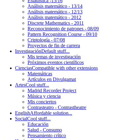
Estadística -15/16
Análisis matemático - 13/14
Análisis matemático - 12/13
Análisis matemático - 2012
Discrete Mathematics - 2011
Reconocimiento de patrones - 08/09
Pattern Recognition Course - 09/10
Criptología - 07/08
Proyectos de fin de carrera
Investigación
Default stuff...
Mis temas de investigación
Próximos eventos científicos
Ciencias
Compatible with other extensions
Matemáticas
Artículos en Divulgamat
Artes
Cool stuff...
Madrid Recorder Project
Música y ciencia
Mis conciertos
Contrasteatro - Contrastheatre
English
Affordable solution...
Social
Cool stuff...
Educación
Salud - Consumo
Pensamiento crítico