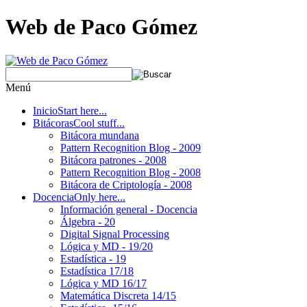
Web de Paco Gómez
Menú
Inicio
Start here...
Bitácoras
Cool stuff...
Bitácora mundana
Pattern Recognition Blog - 2009
Bitácora patrones - 2008
Pattern Recognition Blog - 2008
Bitácora de Criptología - 2008
Docencia
Only here...
Información general - Docencia
Álgebra - 20
Digital Signal Processing
Lógica y MD - 19/20
Estadística - 19
Estadística 17/18
Lógica y MD 16/17
Matemática Discreta 14/15