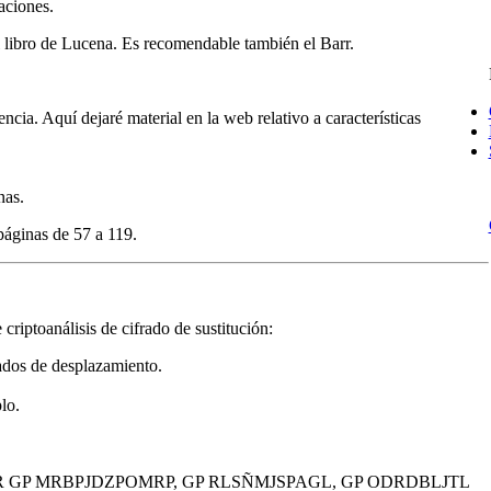
aciones.
el libro de Lucena. Es recomendable también el Barr.
ncia. Aquí dejaré material en la web relativo a características
nas.
 páginas de 57 a 119.
criptoanálisis de cifrado de sustitución:
ados de desplazamiento.
lo.
 GP MRBPJDZPOMRP, GP RLSÑMJSPAGL, GP ODRDBLJTL