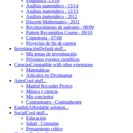
Estadística -15/16
Análisis matemático - 13/14
Análisis matemático - 12/13
Análisis matemático - 2012
Discrete Mathematics - 2011
Reconocimiento de patrones - 08/09
Pattern Recognition Course - 09/10
Criptología - 07/08
Proyectos de fin de carrera
Investigación
Default stuff...
Mis temas de investigación
Próximos eventos científicos
Ciencias
Compatible with other extensions
Matemáticas
Artículos en Divulgamat
Artes
Cool stuff...
Madrid Recorder Project
Música y ciencia
Mis conciertos
Contrasteatro - Contrastheatre
English
Affordable solution...
Social
Cool stuff...
Educación
Salud - Consumo
Pensamiento crítico