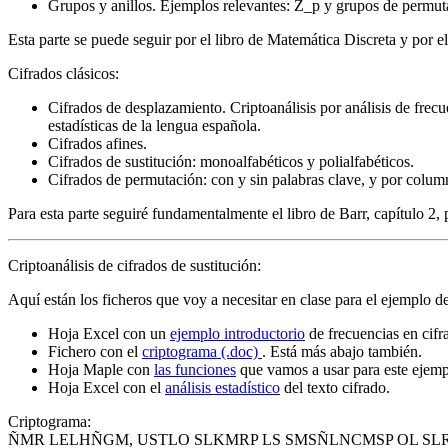
Grupos y anillos. Ejemplos relevantes: Z_p y grupos de permut
Esta parte se puede seguir por el libro de Matemática Discreta y por 
Cifrados clásicos:
Cifrados de desplazamiento. Criptoanálisis por análisis de frecue
estadísticas de la lengua española.
Cifrados afines.
Cifrados de sustitución: monoalfabéticos y polialfabéticos.
Cifrados de permutación: con y sin palabras clave, y por colum
Para esta parte seguiré fundamentalmente el libro de Barr, capítulo 2,
Criptoanálisis de cifrados de sustitución
:
Aquí están los ficheros que voy a necesitar en clase para el ejemplo de 
Hoja Excel con un
ejemplo introductorio
de frecuencias en cifr
Fichero con el
criptograma (.doc)
. Está más abajo también.
Hoja Maple con
las funciones
que vamos a usar para este ejemp
Hoja Excel con el
análisis estadístico
del texto cifrado.
Criptograma:
ÑMR LELHÑGM, USTLO SLKMRP LS SMSÑLNCMSP OL SLR