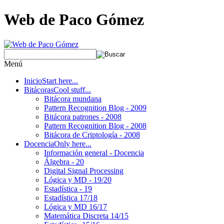
Web de Paco Gómez
Menú
Inicio
Start here...
Bitácoras
Cool stuff...
Bitácora mundana
Pattern Recognition Blog - 2009
Bitácora patrones - 2008
Pattern Recognition Blog - 2008
Bitácora de Criptología - 2008
Docencia
Only here...
Información general - Docencia
Álgebra - 20
Digital Signal Processing
Lógica y MD - 19/20
Estadística - 19
Estadística 17/18
Lógica y MD 16/17
Matemática Discreta 14/15