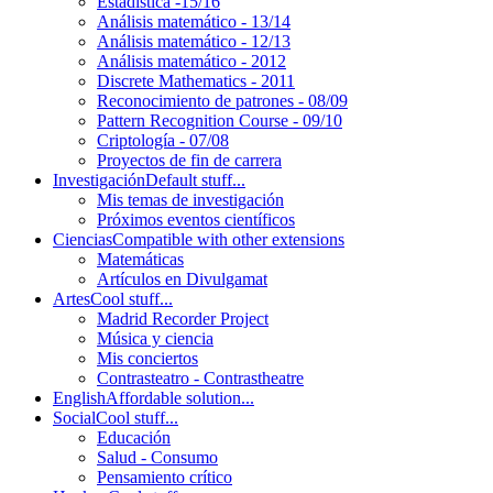
Estadística -15/16
Análisis matemático - 13/14
Análisis matemático - 12/13
Análisis matemático - 2012
Discrete Mathematics - 2011
Reconocimiento de patrones - 08/09
Pattern Recognition Course - 09/10
Criptología - 07/08
Proyectos de fin de carrera
Investigación
Default stuff...
Mis temas de investigación
Próximos eventos científicos
Ciencias
Compatible with other extensions
Matemáticas
Artículos en Divulgamat
Artes
Cool stuff...
Madrid Recorder Project
Música y ciencia
Mis conciertos
Contrasteatro - Contrastheatre
English
Affordable solution...
Social
Cool stuff...
Educación
Salud - Consumo
Pensamiento crítico