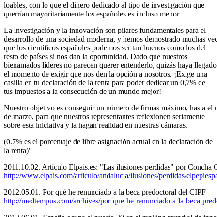
loables, con lo que el dinero dedicado al tipo de investigación que
querrían mayoritariamente los españoles es incluso menor.
La investigación y la innovación son pilares fundamentales para el
desarrollo de una sociedad moderna, y hemos demostrado muchas ve
que los científicos españoles podemos ser tan buenos como los del
resto de países si nos dan la oportunidad. Dado que nuestros
bienamados líderes no parecen querer entenderlo, quizás haya llegado
el momento de exigir que nos den la opción a nosotros. ¡Exige una
casilla en tu declaración de la renta para poder dedicar un 0,7% de
tus impuestos a la consecución de un mundo mejor!
Nuestro objetivo es conseguir un número de firmas máximo, hasta el 
de marzo, para que nuestros representantes reflexionen seriamente
sobre esta iniciativa y la hagan realidad en nuestras cámaras.
(0.7% es el porcentaje de libre asignación actual en la declaración de
la renta)"
2011.10.02. Artículo Elpais.es: "Las ilusiones perdidas" por Concha 
http://www.elpais.com/articulo/andalucia/ilusiones/perdidas/elpep
2012.05.01. Por qué he renunciado a la beca predoctoral del CIPF
http://medtempus.com/archives/por-que-he-renunciado-a-la-beca-predo