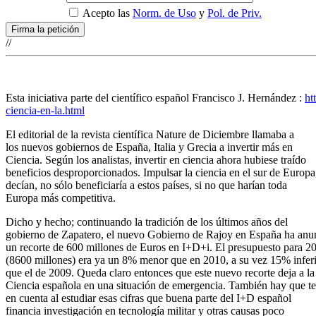
Acepto las
Norm. de Uso
y
Pol. de Priv.
//
Esta iniciativa parte del científico español Francisco J. Hernández :
ht
ciencia-en-la.html
El editorial de la revista científica Nature de Diciembre llamaba a
los nuevos gobiernos de España, Italia y Grecia a invertir más en
Ciencia. Según los analistas, invertir en ciencia ahora hubiese traído
beneficios desproporcionados. Impulsar la ciencia en el sur de Europa
decían, no sólo beneficiaría a estos países, si no que harían toda
Europa más competitiva.
Dicho y hecho; continuando la tradición de los últimos años del
gobierno de Zapatero, el nuevo Gobierno de Rajoy en España ha anu
un recorte de 600 millones de Euros en I+D+i. El presupuesto para 2
(8600 millones) era ya un 8% menor que en 2010, a su vez 15% infer
que el de 2009. Queda claro entonces que este nuevo recorte deja a la
Ciencia española en una situación de emergencia. También hay que t
en cuenta al estudiar esas cifras que buena parte del I+D español
financia investigación en tecnología militar y otras causas poco