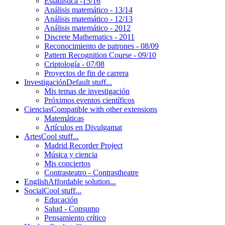
Estadística -15/16
Análisis matemático - 13/14
Análisis matemático - 12/13
Análisis matemático - 2012
Discrete Mathematics - 2011
Reconocimiento de patrones - 08/09
Pattern Recognition Course - 09/10
Criptología - 07/08
Proyectos de fin de carrera
Investigación
Default stuff...
Mis temas de investigación
Próximos eventos científicos
Ciencias
Compatible with other extensions
Matemáticas
Artículos en Divulgamat
Artes
Cool stuff...
Madrid Recorder Project
Música y ciencia
Mis conciertos
Contrasteatro - Contrastheatre
English
Affordable solution...
Social
Cool stuff...
Educación
Salud - Consumo
Pensamiento crítico