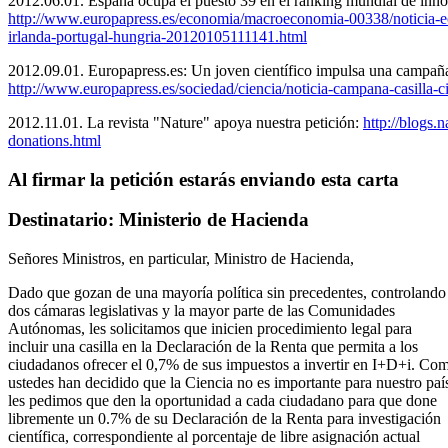
2012.06.01. España ocupa el puesto 39 en el ranking mundial de innov
http://www.europapress.es/economia/macroeconomia-00338/noticia-e
irlanda-portugal-hungria-20120105111141.html
2012.09.01. Europapress.es: Un joven científico impulsa una campaña 
http://www.europapress.es/sociedad/ciencia/noticia-campana-casilla
2012.11.01. La revista "Nature" apoya nuestra petición:
http://blogs.
donations.html
Al firmar la petición estarás enviando esta carta
Destinatario: Ministerio de Hacienda
Señores Ministros, en particular, Ministro de Hacienda,
Dado que gozan de una mayoría política sin precedentes, controlando 
dos cámaras legislativas y la mayor parte de las Comunidades
Autónomas, les solicitamos que inicien procedimiento legal para
incluir una casilla en la Declaración de la Renta que permita a los
ciudadanos ofrecer el 0,7% de sus impuestos a invertir en I+D+i. Co
ustedes han decidido que la Ciencia no es importante para nuestro paí
les pedimos que den la oportunidad a cada ciudadano para que done
libremente un 0.7% de su Declaración de la Renta para investigación
científica, correspondiente al porcentaje de libre asignación actual