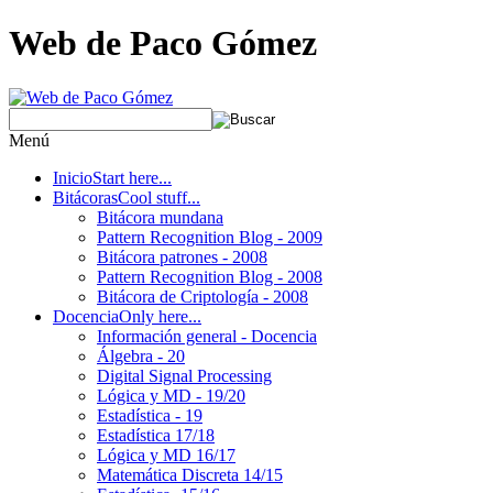
Web de Paco Gómez
Menú
Inicio
Start here...
Bitácoras
Cool stuff...
Bitácora mundana
Pattern Recognition Blog - 2009
Bitácora patrones - 2008
Pattern Recognition Blog - 2008
Bitácora de Criptología - 2008
Docencia
Only here...
Información general - Docencia
Álgebra - 20
Digital Signal Processing
Lógica y MD - 19/20
Estadística - 19
Estadística 17/18
Lógica y MD 16/17
Matemática Discreta 14/15