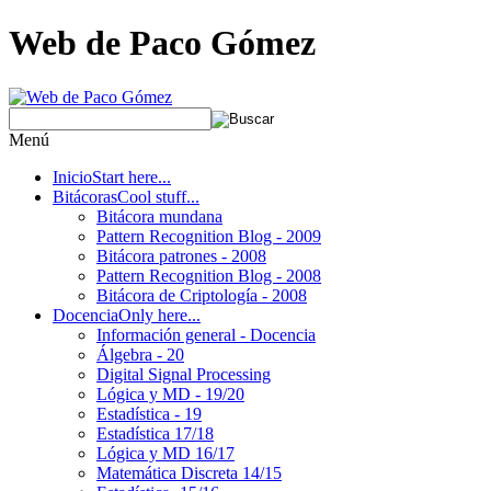
Web de Paco Gómez
Menú
Inicio
Start here...
Bitácoras
Cool stuff...
Bitácora mundana
Pattern Recognition Blog - 2009
Bitácora patrones - 2008
Pattern Recognition Blog - 2008
Bitácora de Criptología - 2008
Docencia
Only here...
Información general - Docencia
Álgebra - 20
Digital Signal Processing
Lógica y MD - 19/20
Estadística - 19
Estadística 17/18
Lógica y MD 16/17
Matemática Discreta 14/15