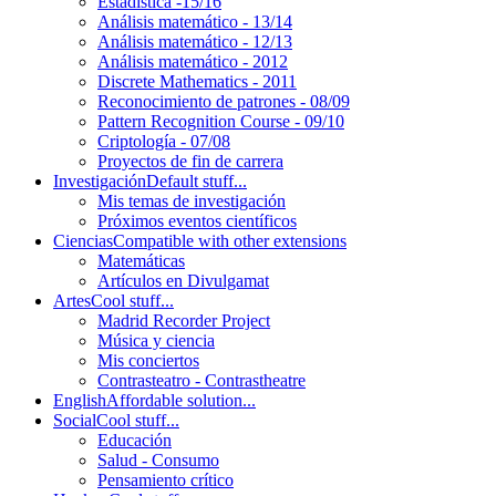
Estadística -15/16
Análisis matemático - 13/14
Análisis matemático - 12/13
Análisis matemático - 2012
Discrete Mathematics - 2011
Reconocimiento de patrones - 08/09
Pattern Recognition Course - 09/10
Criptología - 07/08
Proyectos de fin de carrera
Investigación
Default stuff...
Mis temas de investigación
Próximos eventos científicos
Ciencias
Compatible with other extensions
Matemáticas
Artículos en Divulgamat
Artes
Cool stuff...
Madrid Recorder Project
Música y ciencia
Mis conciertos
Contrasteatro - Contrastheatre
English
Affordable solution...
Social
Cool stuff...
Educación
Salud - Consumo
Pensamiento crítico